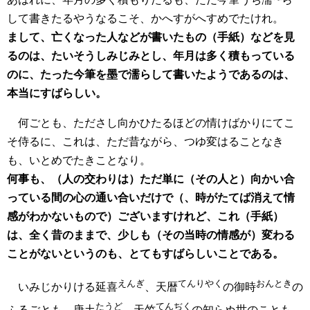
して書きたるやうなるこそ、かへすがへすめでたけれ。
まして、亡くなった人などが書いたもの（手紙）などを見
るのは、たいそうしみじみとし、年月は多く積もっている
のに、たった今筆を墨で濡らして書いたようであるのは、
本当にすばらしい。
何ごとも、たださし向かひたるほどの情けばかりにてこ
そ侍るに、これは、ただ昔ながら、つゆ変はることなき
も、いとめでたきことなり。
何事も、（人の交わりは）ただ単に（その人と）向かい合
っている間の心の通い合いだけで（、時がたてば消えて情
感がわかないもので）ございますけれど、これ（手紙）
は、全く昔のままで、少しも（その当時の情感が）変わる
ことがないというのも、とてもすばらしいことである。
えんぎ
てんりやく
おんとき
いみじかりける延喜
、天暦
の御時
の
たうど
てんぢく
ふるごとも、唐土
、天竺
の知らぬ世のことも、