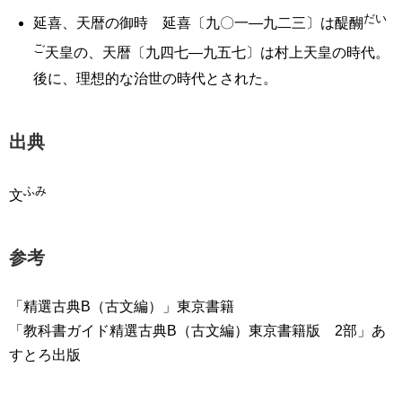
だい
延喜、天暦の御時 延喜〔九〇一―九二三〕は醍醐
ご
天皇の、天暦〔九四七―九五七〕は村上天皇の時代。
後に、理想的な治世の時代とされた。
出典
ふみ
文
参考
「精選古典B（古文編）」東京書籍
「教科書ガイド精選古典B（古文編）東京書籍版 2部」あ
すとろ出版