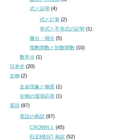
式と証明
(4)
式と計算
(2)
等式と不等式の証明
(1)
微分・積分
(5)
指数関数と対数関数
(10)
数学Ⅲ
(1)
日本史
(20)
生物
(2)
生命現象と物質
(1)
生物の環境応答
(1)
英語
(97)
英語の和訳
(97)
CROWN１
(45)
ELEMENT 和訳
(52)