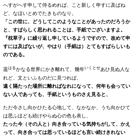
へすがへす申して侍るめれば、こと新しく申すに及ばね
ど、なほいとめでたきものなり。
「この世に、どうしてこのようなことがあったのだろうか
と、すばらしく思われることは、手紙でございますよ。
『枕草子』に繰り返し申しているようですので、改めて申
すには及ばないが、やはり（手紙は）とてもすばらしいも
のである。
はる
いくとせ
遥
かなる世界にかき離れて、幾年
あひ見ぬ人な
れど、文といふものだに見つれば、
遠く隔たった場所に離ればなれになって、何年も会ってい
ない人であっても、手紙というものさえ見ると、
ただ今さし向かひたる心地して、なかなか、うち向かひて
は思ふほども続けやらぬ心の色も表し、
たった今（その人と）向き合っている気持ちがして、かえ
って、向き合っては思っているほども言い続けきれない