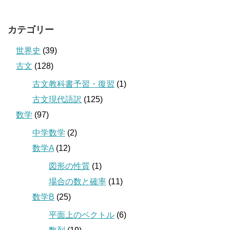
カテゴリー
世界史
(39)
古文
(128)
古文教科書予習・復習
(1)
古文現代語訳
(125)
数学
(97)
中学数学
(2)
数学A
(12)
図形の性質
(1)
場合の数と確率
(11)
数学B
(25)
平面上のベクトル
(6)