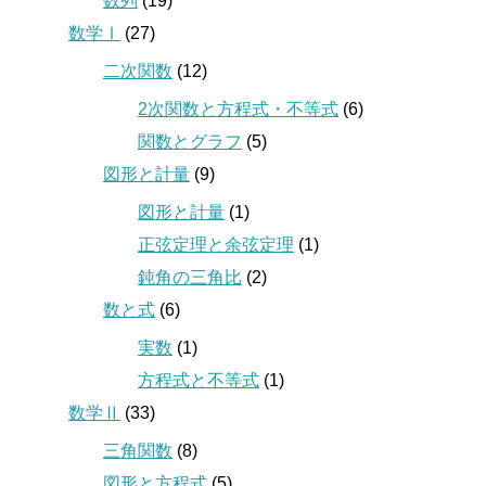
数列
(19)
数学Ⅰ
(27)
二次関数
(12)
2次関数と方程式・不等式
(6)
関数とグラフ
(5)
図形と計量
(9)
図形と計量
(1)
正弦定理と余弦定理
(1)
鈍角の三角比
(2)
数と式
(6)
実数
(1)
方程式と不等式
(1)
数学Ⅱ
(33)
三角関数
(8)
図形と方程式
(5)