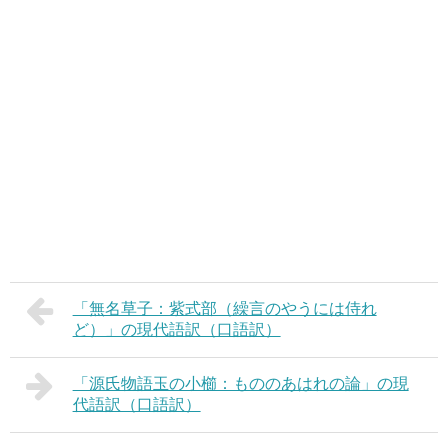
「無名草子：紫式部（繰言のやうには侍れ
ど）」の現代語訳（口語訳）
「源氏物語玉の小櫛：もののあはれの論」の現
代語訳（口語訳）