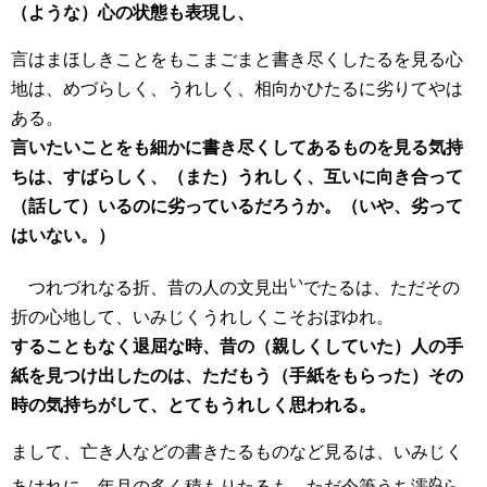
（ような）心の状態も表現し、
言はまほしきことをもこまごまと書き尽くしたるを見る心
地は、めづらしく、うれしく、相向かひたるに劣りてやは
ある。
言いたいことをも細かに書き尽くしてあるものを見る気持
ちは、すばらしく、（また）うれしく、互いに向き合って
（話して）いるのに劣っているだろうか。（いや、劣って
はいない。）
い
つれづれなる折、昔の人の文見出
でたるは、ただその
折の心地して、いみじくうれしくこそおぼゆれ。
することもなく退屈な時、昔の（親しくしていた）人の手
紙を見つけ出したのは、ただもう（手紙をもらった）その
時の気持ちがして、とてもうれしく思われる。
まして、亡き人などの書きたるものなど見るは、いみじく
ぬ
あはれに、年月の多く積もりたるも、ただ今筆うち濡
ら