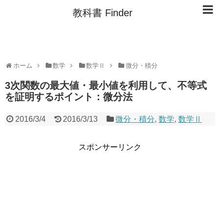
教科書 Finder
ホーム
数学
数学Ⅱ
微分・積分
3次関数の最大値・最小値を利用して、不等式
を証明するポイント：微分法
2016/3/4
2016/3/13
微分・積分
,
数学
,
数学Ⅱ
スポンサーリンク