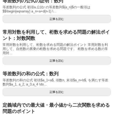
等差数列の公式の証明：数列
等差数列の公式 初項a,公比r の等差数列${a_n}$の一般項は
$$\begin{eqnarray} a_n=a+d(n-1) \...
記事を読む
常用対数を利用して、桁数を求める問題の解法ポイ
ント：対数関数
常用対数を利用して、桁数を求める問題の解法ポイント 常用対数を利
用して、自然数の累乗の桁数を求める問題です。 桁数を求める数の常
用対...
記事を読む
等差数列の和の公式：数列
等差数列の和の公式 初項$a_1=a$, 項数n, 末項$a_n=b$, を満たす等差
数列$a_1, a_2, a_3,a_4 \do...
記事を読む
定義域内での最大値・最小値から二次関数を求める
問題のポイント