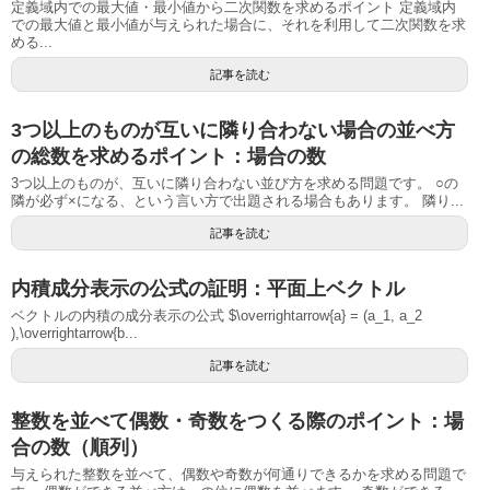
定義域内での最大値・最小値から二次関数を求めるポイント 定義域内
での最大値と最小値が与えられた場合に、それを利用して二次関数を求
める...
記事を読む
3つ以上のものが互いに隣り合わない場合の並べ方
の総数を求めるポイント：場合の数
3つ以上のものが、互いに隣り合わない並び方を求める問題です。 ○の
隣が必ず×になる、という言い方で出題される場合もあります。 隣り...
記事を読む
内積成分表示の公式の証明：平面上ベクトル
ベクトルの内積の成分表示の公式 $\overrightarrow{a} = (a_1, a_2
),\overrightarrow{b...
記事を読む
整数を並べて偶数・奇数をつくる際のポイント：場
合の数（順列）
与えられた整数を並べて、偶数や奇数が何通りできるかを求める問題で