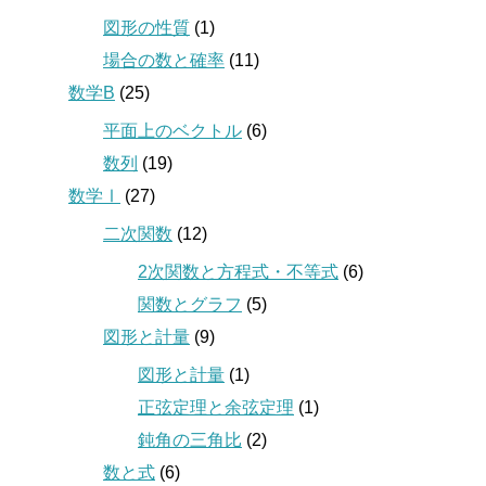
図形の性質
(1)
場合の数と確率
(11)
数学B
(25)
平面上のベクトル
(6)
数列
(19)
数学Ⅰ
(27)
二次関数
(12)
2次関数と方程式・不等式
(6)
関数とグラフ
(5)
図形と計量
(9)
図形と計量
(1)
正弦定理と余弦定理
(1)
鈍角の三角比
(2)
数と式
(6)