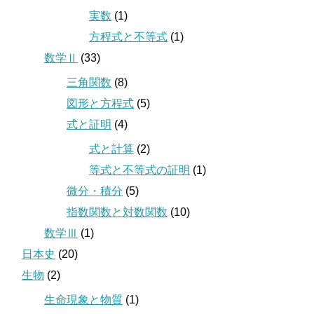
実数
(1)
方程式と不等式
(1)
数学Ⅱ
(33)
三角関数
(8)
図形と方程式
(5)
式と証明
(4)
式と計算
(2)
等式と不等式の証明
(1)
微分・積分
(5)
指数関数と対数関数
(10)
数学Ⅲ
(1)
日本史
(20)
生物
(2)
生命現象と物質
(1)